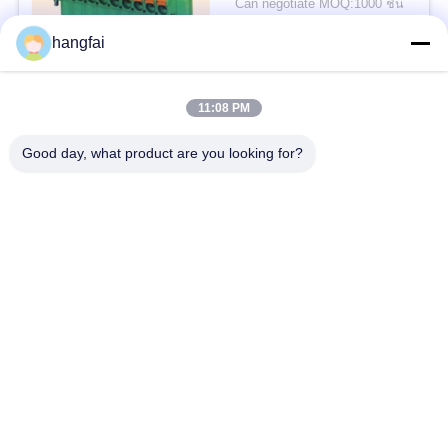
Can negotiate MOQ:1000 ชิ้น
CONTACT
hangfai
11:08 PM
หมวดหมู่ยอดนิยม
ทั้งหมด
Good day, what product are you looking for?
สถานีจดหมาย
ขั้วต่อปลั๊กกันน้ำ
ปลายสปริงสปริง
ขั้วต่อพินเฮดเดอร์
หัวข้อปินแถวเดียว
โบล็อกปลายทางทรง Y
โบล็อกปลาย U
บล็อกปลายโลหะ