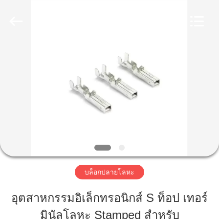
HANG
FAI
ENTERPRISE
CO
.,LTD..
All
บ้าน
Rights
Reserved.
ผลิตภัณฑ์
วิดีโอ
เกี่ยว
บล็อกปลายโลหะ
กับ
อุตสาหกรรมอิเล็กทรอนิกส์ S ท็อป เทอร์
เรา
มินัลโลหะ Stamped สําหรับ