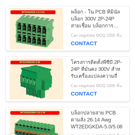
ขอ
พล็อก - ใน PCB ทิมินัล
อ้าง
บล็อก 300V 2P-24P
สายเชื่อม บล็อกการ
ออกแบบยืดหยุ่น
Can negotiate MOQ:1000 ชิ้น
แผนผัง
CONTACT
เว็บไซต์
โครงการติดตั้งพีซีบี 2P-
24P ที่มั่นคง 300V สําห
นโยบาย
รับเครื่องแปลงความถี่
ความ
Can negotiate MOQ:1000 ชิ้น
CONTACT
เป็น
ส่วน
บล็อกปลายสาย PCB
ตามสั่ง 26-14 Awg
ตัว
WT2EDGKDA-5.0/5.08